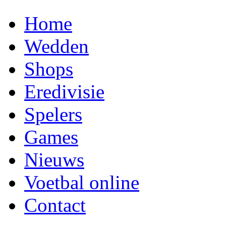
Home
Wedden
Shops
Eredivisie
Spelers
Games
Nieuws
Voetbal online
Contact