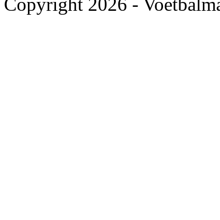
Copyright 2026 - Voetbalma